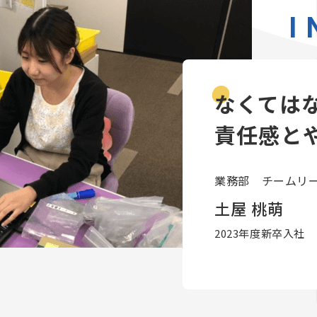
I
I
なくては
責任感と
業務部 チームリ
土屋 桃萌
2023年度新卒入社